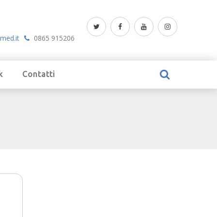
med.it
0865 915206
k
Contatti