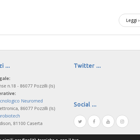
Leggi ›
zi
Twitter
gale:
nse n.18 - 86077 Pozzilli (Is)
rative:
ecnologico Neuromed
Social
lettronica, 86077 Pozzilli (Is)
robiotech
Edison, 81100 Caserta