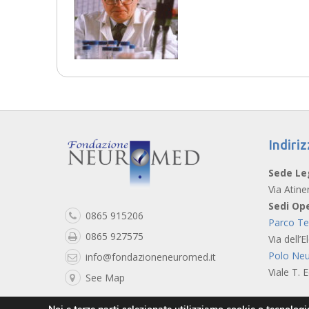
Indiriz
Sede Le
Via Atine
Sedi Ope
0865 915206
Parco T
0865 927575
Via dell’E
Polo Neu
info@fondazioneneuromed.it
Viale T. 
See Map