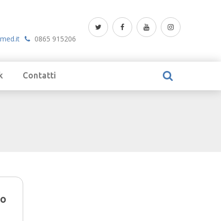
med.it
0865 915206
k
Contatti
po