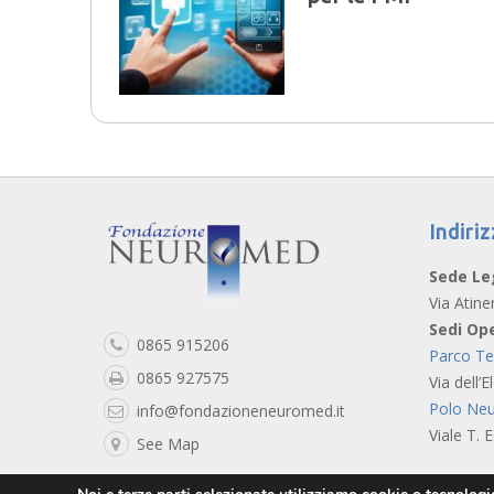
Indiriz
Sede Le
Via Atine
Sedi Ope
0865 915206
Parco T
0865 927575
Via dell’E
Polo Neu
info@fondazioneneuromed.it
Viale T. 
See Map