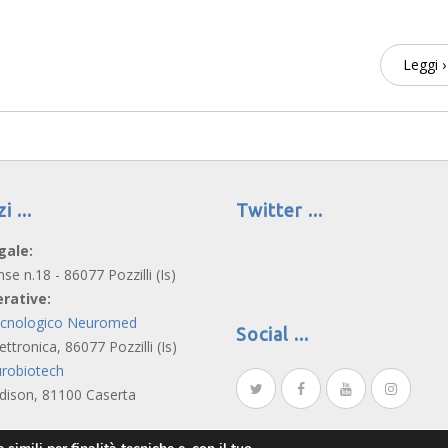
Leggi ›
zi
Twitter
gale:
nse n.18 - 86077 Pozzilli (Is)
rative:
ecnologico Neuromed
Social
lettronica, 86077 Pozzilli (Is)
robiotech
Edison, 81100 Caserta