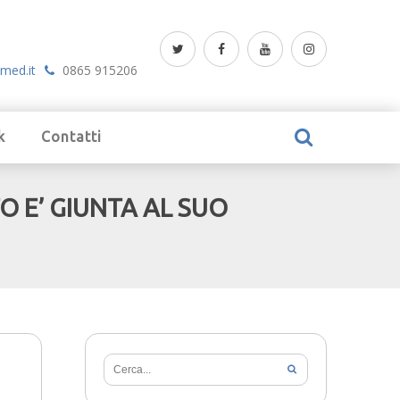
med.it
0865 915206
k
Contatti
O E’ GIUNTA AL SUO