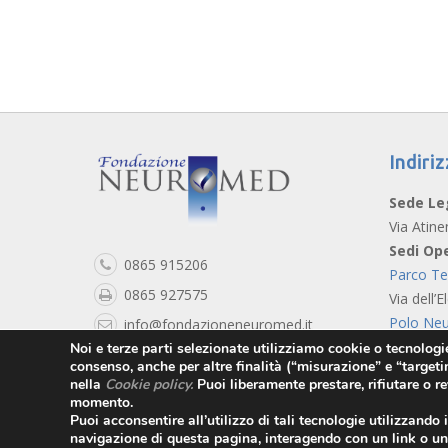
Indiriz
Sede Le
Via Atine
Sedi Ope
0865 915206
Parco T
0865 927575
Via dell’E
Polo Neu
info@fondazioneneuromed.it
Viale T. 
Noi e terze parti selezionate utilizziamo cookie o tecnologie 
See Map
consenso, anche per altre finalità (“misurazione” e “targeti
nella
Cookie policy
.
Puoi liberamente prestare, rifiutare o r
momento.
Puoi acconsentire all’utilizzo di tali tecnologie utilizzando
navigazione di questa pagina, interagendo con un link o un 
Copyright © 2019 Fondazion