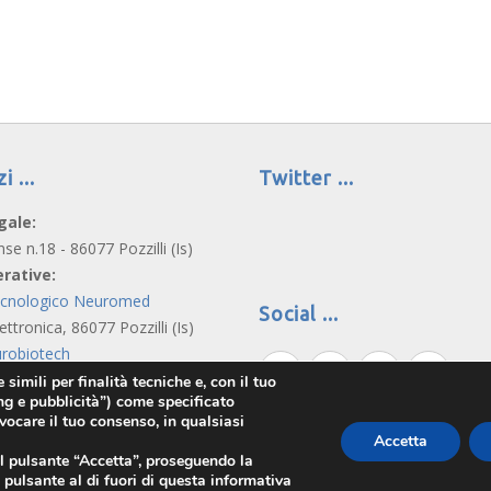
zi
Twitter
gale:
nse n.18 - 86077 Pozzilli (Is)
rative:
ecnologico Neuromed
Social
lettronica, 86077 Pozzilli (Is)
robiotech
Edison, 81100 Caserta
simili per finalità tecniche e, con il tuo
ng e pubblicità”) come specificato
evocare il tuo consenso, in qualsiasi
Accetta
 il pulsante “Accetta”, proseguendo la
pulsante al di fuori di questa informativa
e Neuromed. Via Atinense n.18 - 86077 Pozzilli (IS) |
Privacy Policy
|