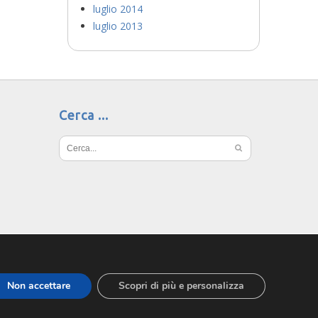
luglio 2014
luglio 2013
Cerca
Non accettare
Scopri di più e personalizza
 Design
MediaLab Idee
.