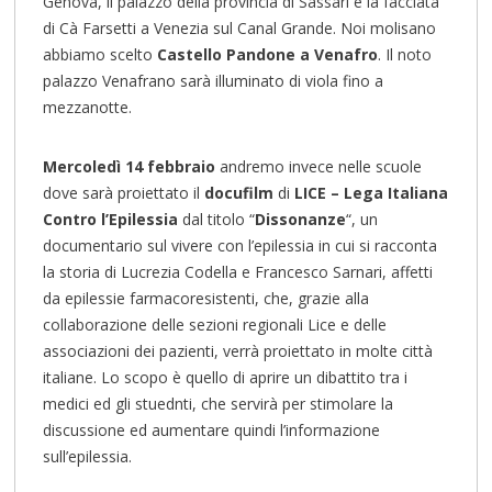
Genova, il palazzo della provincia di Sassari e la facciata
di Cà Farsetti a Venezia sul Canal Grande. Noi molisano
abbiamo scelto
Castello Pandone a Venafro
. Il noto
palazzo Venafrano sarà illuminato di viola fino a
mezzanotte.
Mercoledì 14 febbraio
andremo invece nelle scuole
dove sarà proiettato il
docufilm
di
LICE – Lega Italiana
Contro l’Epilessia
dal titolo “
Dissonanze
“, un
documentario sul vivere con l’epilessia in cui si racconta
la storia di Lucrezia Codella e Francesco Sarnari, affetti
da epilessie farmacoresistenti, che, grazie alla
collaborazione delle sezioni regionali Lice e delle
associazioni dei pazienti, verrà proiettato in molte città
italiane. Lo scopo è quello di aprire un dibattito tra i
medici ed gli stuednti, che servirà per stimolare la
discussione ed aumentare quindi l’informazione
sull’epilessia.